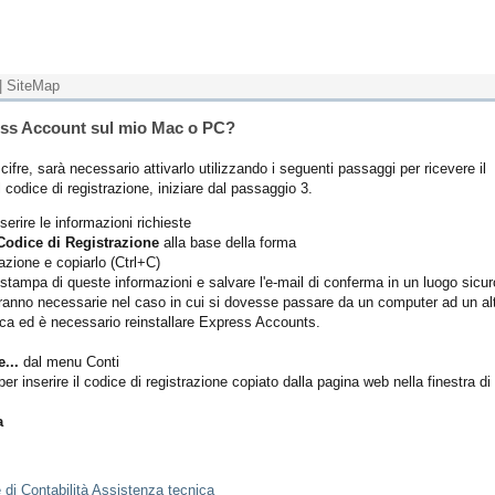
|
SiteMap
ess Account sul mio Mac o PC?
cifre, sarà necessario attivarlo utilizzando i seguenti passaggi per ricevere il
l codice di registrazione, iniziare dal passaggio 3.
serire le informazioni richieste
l Codice di Registrazione
alla base della forma
razione e copiarlo (Ctrl+C)
 stampa di queste informazioni e salvare l'e-mail di conferma in un luogo sicur
ranno necessarie nel caso in cui si dovesse passare da un computer ad un al
cca ed è necessario reinstallare Express Accounts.
...
dal menu Conti
er inserire il codice di registrazione copiato dalla pagina web nella finestra di
a
di Contabilità Assistenza tecnica