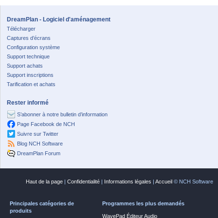
DreamPlan - Logiciel d'aménagement
Télécharger
Captures d’écrans
Configuration système
Support technique
Support achats
Support inscriptions
Tarification et achats
Rester informé
S’abonner à notre bulletin d’information
Page Facebook de NCH
Suivre sur Twitter
Blog NCH Software
DreamPlan Forum
Haut de la page
|
Confidentialité
|
Informations légales
|
Accueil
© NCH Software
Principales catégories de
Programmes les plus demandés
produits
WavePad Éditeur Audio