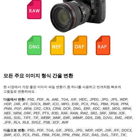
모든 주요 이미지 형식 간을 변환
현 시장에서 가장 좋은 이미지 파일 변환기 중 하나를 사용하고 번개처럼 빠르게
고품질로 변환하세요.
다음에서 변환:
.PSD, .PDF, .AI, .AAE, .TGA, .GIF, .HEIC, .JPEG, .JPG, .JPS, .WDP,
.HDP, .JXR, .IFF, .DOCX, .BMP, .ICO, .MPO, .EXR, .PCX, .PNG, .PBM, .PGM, .PPM,
.PNM, .PGF, .ARW, .CR2, .CR3, .CRW, .DCR, .DNG, .ERF, .KDC, .MEF, .MOS, .MRW,
.NEF, .NRW, .ORF, .PEF, .PTX, .R3D, .RAF, .RAW, .RW2, .SR2, .SRF, .SRW, .X3F,
.RAS, .SVG, .TIFF, .TIF, .WEBP, .WMF, .EMF, .WBMP, .DDS, .DIB, .DJVU, .EMZ, .HEIF,
.JFIF, .RL4, .RL8, .SVGZ, .PSB, .XCF, .AVIF
다음으로 변환:
.PSD, .PDF, .TGA, .GIF, .JPEG, .JPG, .WDP, .HDP, .JXR, .IFF, .DOCX,
.BMP, .ICO, .PCX, .PNG, .PBM, .PGM, .PPM, .PNM, .PGF, .RAS, .SVG, .TIFF, .TIF,