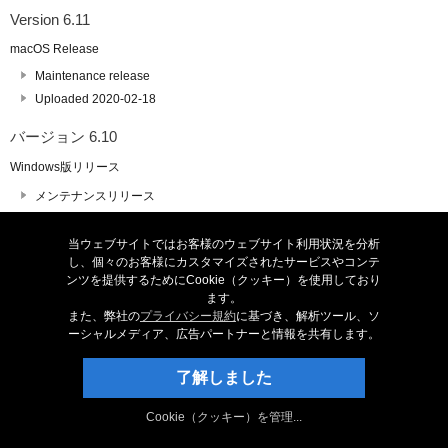
Version 6.11
macOS Release
Maintenance release
Uploaded 2020-02-18
バージョン 6.10
Windows版リリース
メンテナンスリリース
2020-01-31 アップロードしました
当ウェブサイトではお客様のウェブサイト利用状況を分析
バージョン 6.06
し、個々のお客様にカスタマイズされたサービスやコンテ
ンツを提供するためにCookie（クッキー）を使用しており
macOS版リリース
ます。
また、弊社の
プライバシー規約
に基づき、解析ツール、ソ
メンテナンスリリース
ーシャルメディア、広告パートナーと情報を共有します。
2020-01-22 アップロードしました
了解しました
Version 6.06
macOS Release
Cookie（クッキー）を管理...
Maintenance release