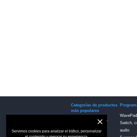
Categorías de productos
Program
más populares
WavePad, 
Software para grabar
Switch, c
sonido
audio
Servimos cookies para analizar el tráfico, personalizar
Software para audio
el contenido y mejorar su experiencia.