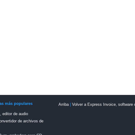
as más populares
Arriba
|
Volver a Express Invoice, software 
editor de audio
onvertidor de archivos de