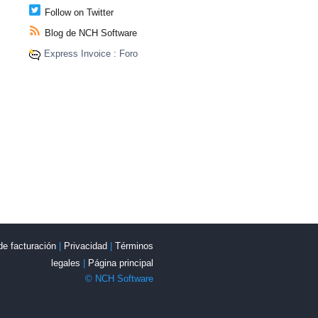
Follow on Twitter
Blog de NCH Software
Express Invoice : Foro
de facturación
|
Privacidad
|
Términos
legales
|
Página principal
© NCH Software