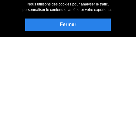
Nous utilisons des cookies pour analyser le trafic,
personnaliser le contenu et améliorer votre expérience.
Rester informé
S’abonner à notre bulletin d’information
Fermer
Page Facebook de NCH
Follow on Twitter
Blog NCH Software
Express Invoice Forum
Haut de la page
|
Retourner à Express Invoice Logiciel de Facturation
Confidentialité
|
Informations légales
|
Accueil