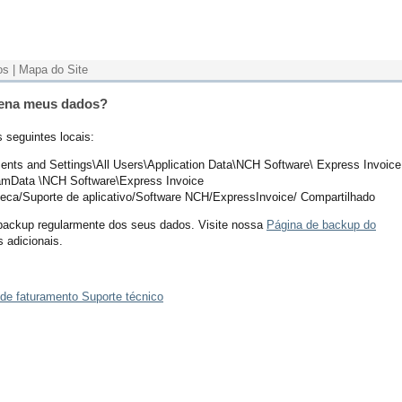
os
|
Mapa do Site
zena meus dados?
 seguintes locais:
ents and Settings\All Users\Application Data\NCH Software\ Express Invoice
ramData \NCH Software\Express Invoice
oteca/Suporte de aplicativo/Software NCH/ExpressInvoice/ Compartilhado
ckup regularmente dos seus dados. Visite nossa
Página de backup do
s adicionais.
 de faturamento Suporte técnico