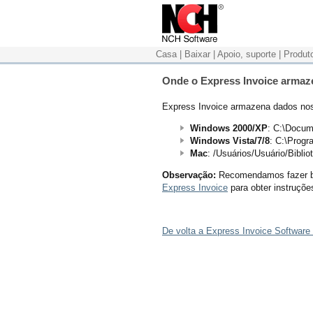
Casa
|
Baixar
|
Apoio, suporte
|
Produt
Onde o Express Invoice arma
Express Invoice armazena dados nos
Windows 2000/XP
: C:\Docum
Windows Vista/7/8
: C:\Prog
Mac
: /Usuários/Usuário/Bibli
Observação:
Recomendamos fazer ba
Express Invoice
para obter instruçõe
De volta a Express Invoice Software