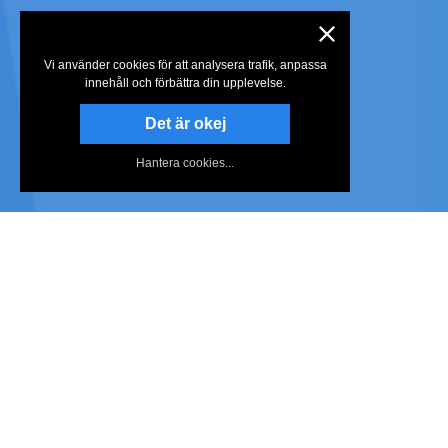
Vi använder cookies för att analysera trafik, anpassa
innehåll och förbättra din upplevelse.
Det är okej
Hantera cookies...
PhotoPad finns tillgänglig för föl
ner:
Windows
Mac
Android App
Kindle App