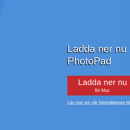
Ladda ner nu
PhotoPad
Ladda ner nu
för Mac
Läs mer om vår fotoredigerare h