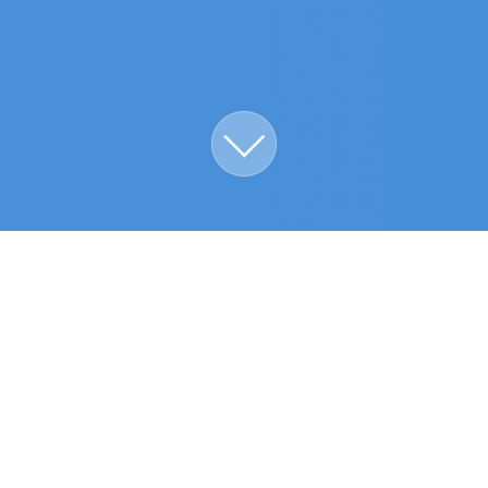
jande plattformar. Klicka för att ladda
Få det gratis.
En 
finns tillgänglig f
du använda Phot
ner gratisversione
Klicka här för sys