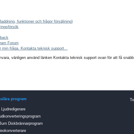
dladdning, funktioner och frågor försäljning)
ringsförsök
dback
gram Forum
 min fråga. Kontakta teknisk support...
vara, vänligen använd länken Kontakta teknisk support ovan för att få snabb
ulära program
To
Ljudredigerare
udkonverteringsprogram
Burn Diskbrännarprogram
eokonverterare