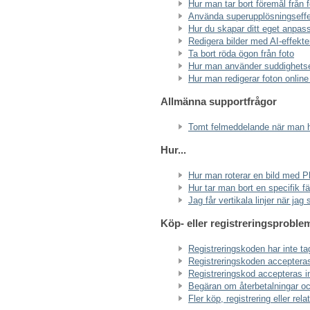
Hur man tar bort föremål från 
Använda superupplösningseff
Hur du skapar ditt eget anpas
Redigera bilder med AI-effekte
Ta bort röda ögon från foto
Hur man använder suddighetse
Hur man redigerar foton onli
Allmänna supportfrågor
Tomt felmeddelande när man 
Hur...
Hur man roterar en bild med 
Hur tar man bort en specifik fä
Jag får vertikala linjer när jag
Köp- eller registreringsproble
Registreringskoden har inte ta
Registreringskoden accepteras 
Registreringskod accepteras in
Begäran om återbetalningar oc
Fler köp, registrering eller rel