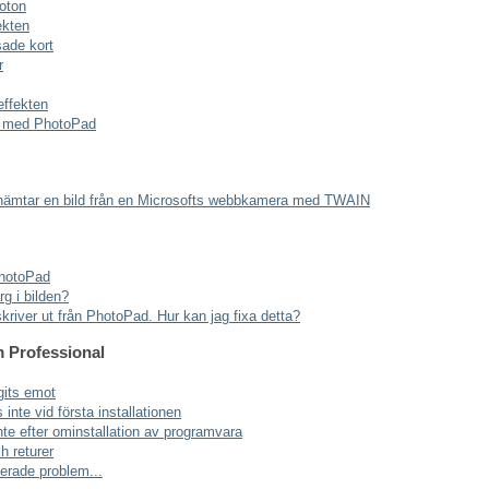
foton
ekten
sade kort
r
ffekten
ne med PhotoPad
hämtar en bild från en Microsofts webbkamera med TWAIN
PhotoPad
rg i bilden?
 skriver ut från PhotoPad. Hur kan jag fixa detta?
m Professional
gits emot
inte vid första installationen
te efter ominstallation av programvara
h returer
aterade problem...