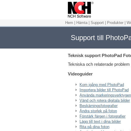
Hem
|
Hämta
|
Support
|
Produkter
|
We
Support till PhotoP
Teknisk support
PhotoPad Fot
Tekniska och relaterade problem 
Videoguider
Kom igång med PhotoPad
Importera bilder till PhotoPad
Använda markeringsverktygen
Vänd och rotera digitala bilder
Beskärningsfotografier
Ändra storlek på foton
Förstärk färgen i fotografier
Lägg till text i dina bilder
Rita på dina foton