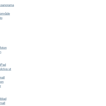
 panorama
t område
to
 foton
n
oPad
skriva ut
mall
ten
r
tblad
mall