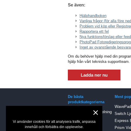
Se även:
Hjälphandboken
Vanliga frågor (för alla före ne
Problem vid köp eller Registre
Rapportera ett fel
Nya funktionsförslag eller fee
PhotoPad Fotoredigeringspro
Inget av ovanstående besvarar
Om du behöver hjälp med din program
hjälp från vårt tekniska supportteam.
Ladda ner nu
De bästa
Mest pop
produktkategorierna
WavePad 
Program för ljudinspelning
Switch Lj
Ljudprogram
Express 
Vi använder cookies för att analysera trafik, anpassa
Dikteringsprogram
innehåll och förbättra din upplevelse.
Prism Vid