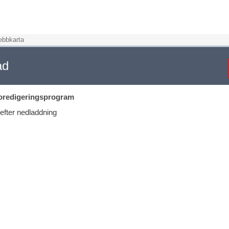
bbkarta
ad
oredigeringsprogram
efter nedladdning