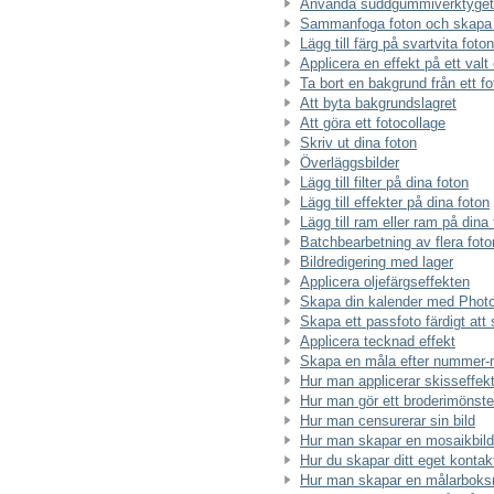
Använda suddgummiverktyget
Sammanfoga foton och skapa
Lägg till färg på svartvita foton
Applicera en effekt på ett val
Ta bort en bakgrund från ett fo
Att byta bakgrundslagret
Att göra ett fotocollage
Skriv ut dina foton
Överläggsbilder
Lägg till filter på dina foton
Lägg till effekter på dina foton
Lägg till ram eller ram på dina
Batchbearbetning av flera foto
Bildredigering med lager
Applicera oljefärgseffekten
Skapa din kalender med Phot
Skapa ett passfoto färdigt att 
Applicera tecknad effekt
Skapa en måla efter nummer-
Hur man applicerar skisseffek
Hur man gör ett broderimönste
Hur man censurerar sin bild
Hur man skapar en mosaikbild
Hur du skapar ditt eget kontak
Hur man skapar en målarboks