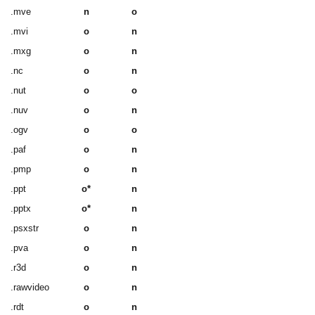
.mve
n
o
.mvi
o
n
.mxg
o
n
.nc
o
n
.nut
o
o
.nuv
o
n
.ogv
o
o
.paf
o
n
.pmp
o
n
.ppt
o*
n
.pptx
o*
n
.psxstr
o
n
.pva
o
n
.r3d
o
n
.rawvideo
o
n
.rdt
o
n