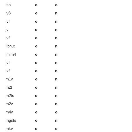
.iso
o
o
.iv8
o
n
.ivf
o
n
.jv
o
n
.jvf
o
n
.libnut
o
n
.lmlm4
o
n
.lvf
o
n
.lxf
o
n
.m1v
o
n
.m2t
o
n
.m2ts
o
n
.m2v
o
n
.m4v
o
o
.mgsts
o
n
.mkv
o
o