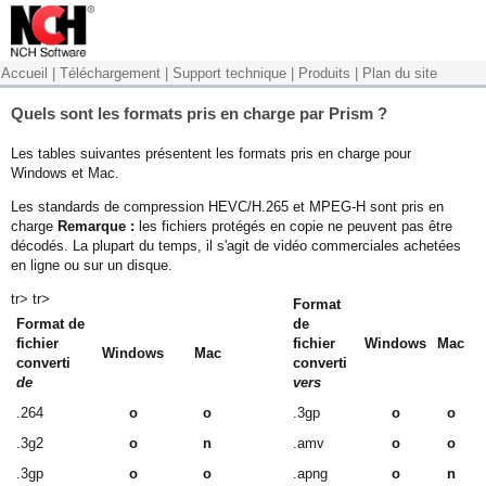
Accueil
|
Téléchargement
|
Support technique
|
Produits
|
Plan du site
Quels sont les formats pris en charge par Prism ?
Les tables suivantes présentent les formats pris en charge pour
Windows et Mac.
Les standards de compression HEVC/H.265 et MPEG-H sont pris en
charge
Remarque :
les fichiers protégés en copie ne peuvent pas être
décodés. La plupart du temps, il s'agit de vidéo commerciales achetées
en ligne ou sur un disque.
tr> tr>
Format
Format de
de
fichier
fichier
Windows
Mac
Windows
Mac
converti
converti
de
vers
.264
o
o
.3gp
o
o
.3g2
o
n
.amv
o
o
.3gp
o
o
.apng
o
n