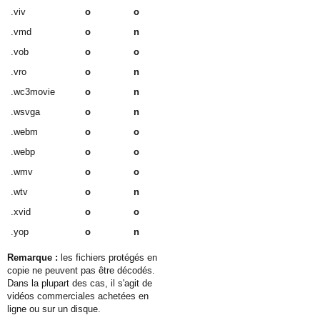
.viv
o
o
.vmd
o
n
.vob
o
o
.vro
o
n
.wc3movie
o
n
.wsvga
o
n
.webm
o
o
.webp
o
o
.wmv
o
o
.wtv
o
n
.xvid
o
o
.yop
o
n
Remarque :
les fichiers protégés en
copie ne peuvent pas être décodés.
Dans la plupart des cas, il s'agit de
vidéos commerciales achetées en
ligne ou sur un disque.