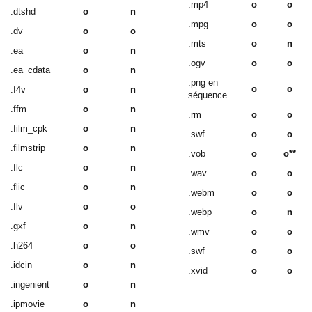
.mp4
o
o
.dtshd
o
n
.mpg
o
o
.dv
o
o
.mts
o
n
.ea
o
n
.ogv
o
o
.ea_cdata
o
n
.png en
o
o
.f4v
o
n
séquence
.ffm
o
n
.rm
o
o
.film_cpk
o
n
.swf
o
o
.filmstrip
o
n
.vob
o
o**
.flc
o
n
.wav
o
o
.flic
o
n
.webm
o
o
.flv
o
o
.webp
o
n
.gxf
o
n
.wmv
o
o
.h264
o
o
.swf
o
o
.idcin
o
n
.xvid
o
o
.ingenient
o
n
.ipmovie
o
n