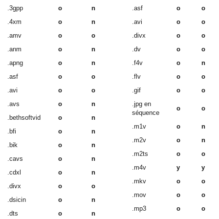
.3gpp
o
n
.asf
o
o
.4xm
o
n
.avi
o
o
.amv
o
o
.divx
o
o
.anm
o
n
.dv
o
o
.apng
o
n
.f4v
o
n
.asf
o
o
.flv
o
o
.avi
o
o
.gif
o
o
.avs
o
n
.jpg en
o
o
séquence
.bethsoftvid
o
n
.m1v
o
n
.bfi
o
n
.m2v
o
n
.bik
o
n
.m2ts
o
o
.cavs
o
n
.m4v
y
y
.cdxl
o
n
.mkv
o
o
.divx
o
o
.mov
o
o
.dsicin
o
n
.mp3
o
o
.dts
o
n