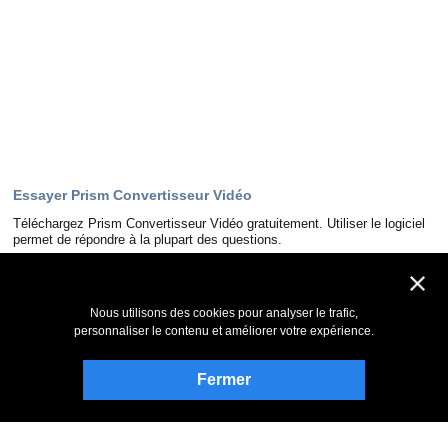
Essayer Prism Convertisseur Vidéo
Téléchargez Prism Convertisseur Vidéo gratuitement. Utiliser le logiciel
permet de répondre à la plupart des questions.
Télécharger
Nous utilisons des cookies pour analyser le trafic,
personnaliser le contenu et améliorer votre expérience.
Rester informé
S’abonner à notre bulletin d’information
Fermer
Page Facebook de NCH
Follow on Twitter