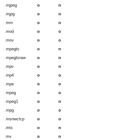
.mjpeg
o
n
.mjpg
o
n
.mm
o
n
.mod
o
o
.mov
o
o
.mpegts
o
n
.mpegtsraw
o
n
.mpv
o
n
.mp4
o
o
.mpe
o
o
.mpeg
o
o
.mpeg1
o
n
.mpg
o
o
.msnwctcp
o
o
.mts
o
n
.mv
o
n