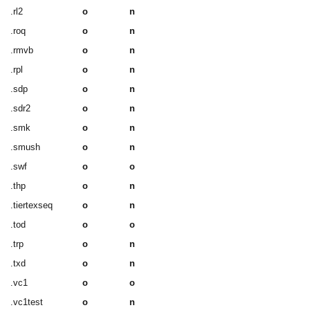
.rl2
o
n
.roq
o
n
.rmvb
o
n
.rpl
o
n
.sdp
o
n
.sdr2
o
n
.smk
o
n
.smush
o
n
.swf
o
o
.thp
o
n
.tiertexseq
o
n
.tod
o
o
.trp
o
n
.txd
o
n
.vc1
o
o
.vc1test
o
n