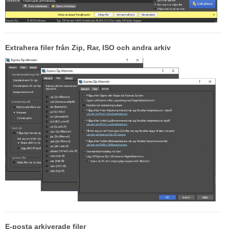
Extrahera filer från Zip, Rar, ISO och andra arkiv
E-posta arkiverade filer