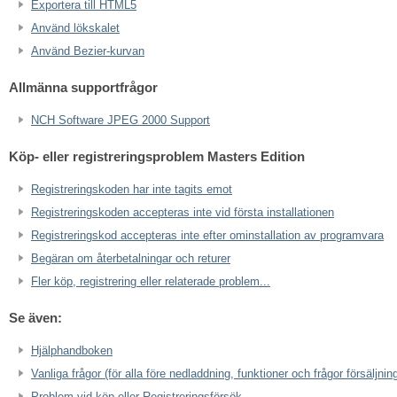
Exportera till HTML5
Använd lökskalet
Använd Bezier-kurvan
Allmänna supportfrågor
NCH Software JPEG 2000 Support
Köp- eller registreringsproblem Masters Edition
Registreringskoden har inte tagits emot
Registreringskoden accepteras inte vid första installationen
Registreringskod accepteras inte efter ominstallation av programvara
Begäran om återbetalningar och returer
Fler köp, registrering eller relaterade problem...
Se även:
Hjälphandboken
Vanliga frågor (för alla före nedladdning, funktioner och frågor försäljnin
Problem vid köp eller Registreringsförsök