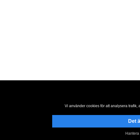
Vi använder cookies för att analysera trafik,
Det ä
Hantera 