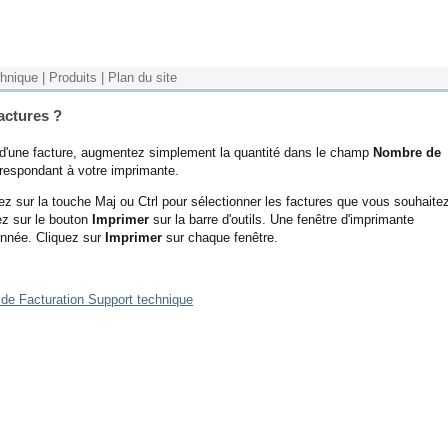
chnique
|
Produits
|
Plan du site
actures ?
 d'une facture, augmentez simplement la quantité dans le champ
Nombre de
rrespondant à votre imprimante.
ez sur la touche Maj ou Ctrl pour sélectionner les factures que vous souhaite
uez sur le bouton
Imprimer
sur la barre d'outils. Une fenêtre d'imprimante
onnée. Cliquez sur
Imprimer
sur chaque fenêtre.
 de Facturation Support technique