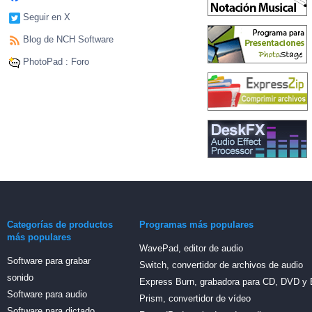
Seguir en X
Blog de NCH Software
PhotoPad : Foro
Categorías de productos
Programas más populares
más populares
WavePad, editor de audio
Software para grabar
Switch, convertidor de archivos de audio
sonido
Express Burn, grabadora para CD, DVD y 
Software para audio
Prism, convertidor de vídeo
Software para dictado